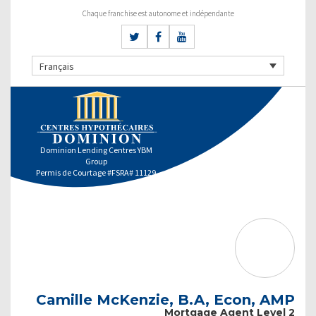
Chaque franchise est autonome et indépendante
Français
Dominion Lending Centres YBM
Group
Permis de Courtage #FSRA# 11129
Camille McKenzie, B.A, Econ, AMP
Mortgage Agent Level 2