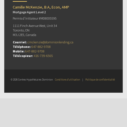
Camille McKenzie, B.A, Econ, AMP
Mortgage Agent Level 2
Permis d’initiateur #M08005595
1111 Finch Avenue West, Unit 34
Toronto, ON
M3J 2E5, Canada
Courriel:
cmckenzie@dominionlending.ca
Téléphone:
647-882-9708
Mobile:
647-882-9708
Télécopieur:
416-739-6565
© 2026 Centres Hypothécaires Dominion
Conditions d’utilisation
|
Politique de confidentialité