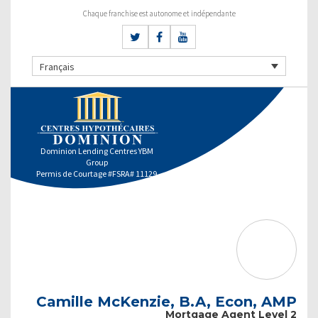
Chaque franchise est autonome et indépendante
Français
Dominion Lending Centres YBM
Group
Permis de Courtage #FSRA# 11129
Camille McKenzie, B.A, Econ, AMP
Mortgage Agent Level 2