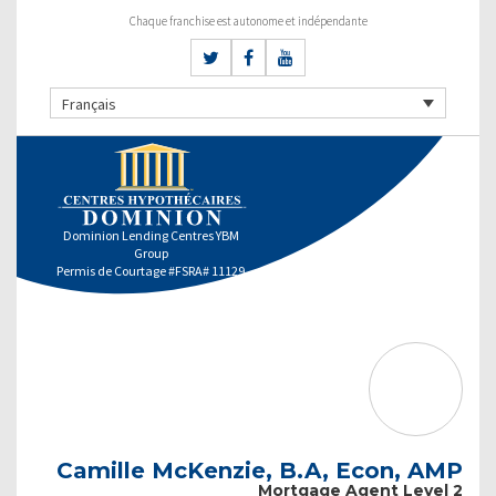
Chaque franchise est autonome et indépendante
Français
Dominion Lending Centres YBM
Group
Permis de Courtage #FSRA# 11129
Camille McKenzie, B.A, Econ, AMP
Mortgage Agent Level 2